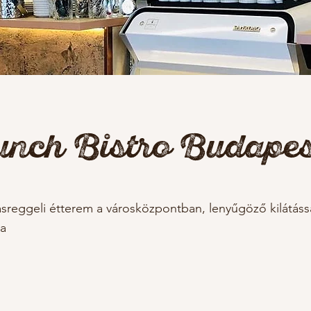
unch Bistro Budapes
lásreggeli étterem a városközpontban, lenyűgöző kilátáss
ra