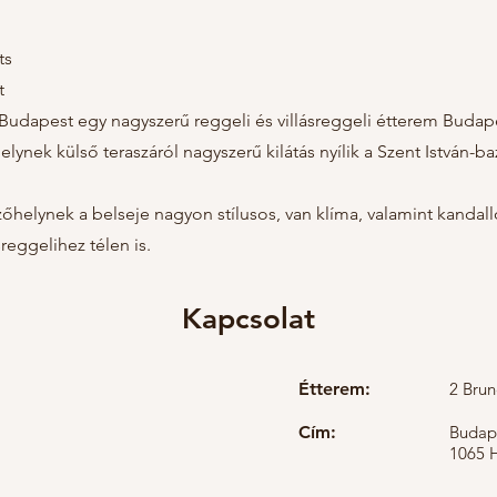
ts
t
 Budapest egy nagyszerű reggeli és villásreggeli étterem Budap
ynek külső teraszáról nagyszerű kilátás nyílik a Szent István-baz
őhelynek a belseje nagyon stílusos, van klíma, valamint kandall
reggelihez télen is.
Kapcsolat
Étterem:
2 Brun
Cím:
Budape
1065 