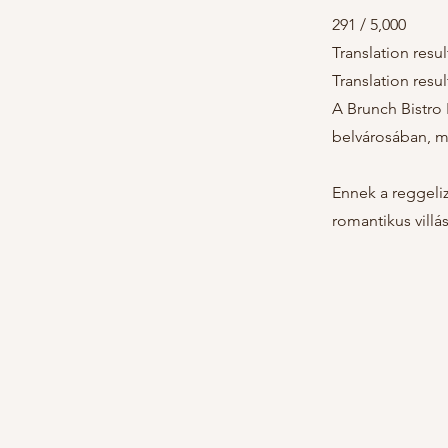
291 / 5,000
Translation resul
Translation resul
A Brunch Bistro
belvárosában, mel
Ennek a reggeliz
romantikus villás