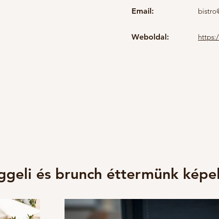
Email:
bistr
Weboldal:
https
ggeli és brunch éttermünk képe