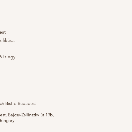
est
ilikára.
ó is egy
ch Bistro Budapest
st, Bajcsy-Zsilinszky út 19b,
Hungary