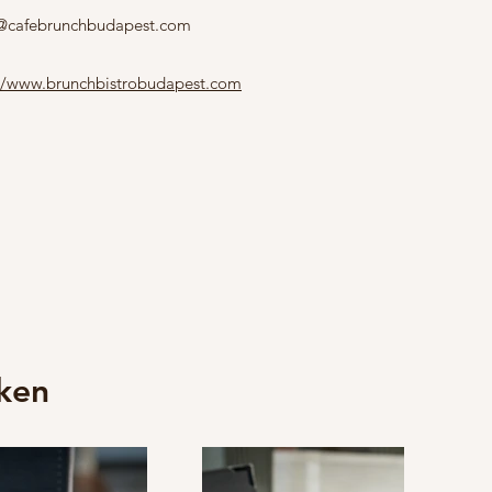
o@cafebrunchbudapest.com
://www.brunchbistrobudapest.com
ken