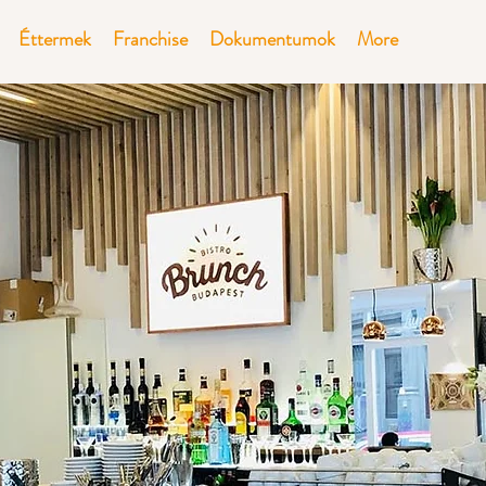
Éttermek
Franchise
Dokumentumok
More