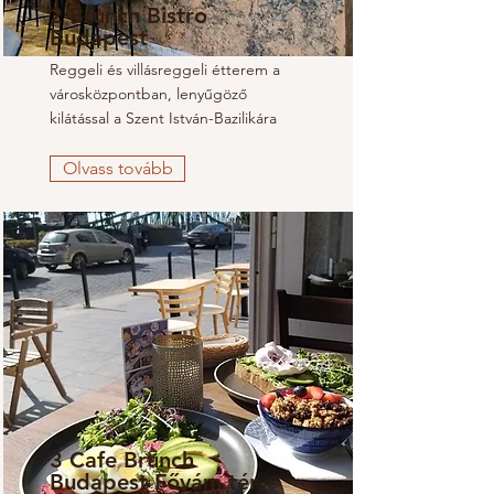
2 Brunch Bistro
Budapest
Reggeli és villásreggeli étterem a
városközpontban, lenyűgöző
kilátással a Szent István-Bazilikára
Olvass tovább
3 Cafe Brunch
Budapest Fővám tér