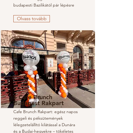
budapesti Bazilikától pár lépésre
Olvass tovább
5 Cafe Brunch
Budapest Rakpart
Cafe Brunch Rakpart: egész napos
reggeli és péksütemények
lélegzetelállító kilátással a Dunára
és a Budai-hegyekre – tökéletes