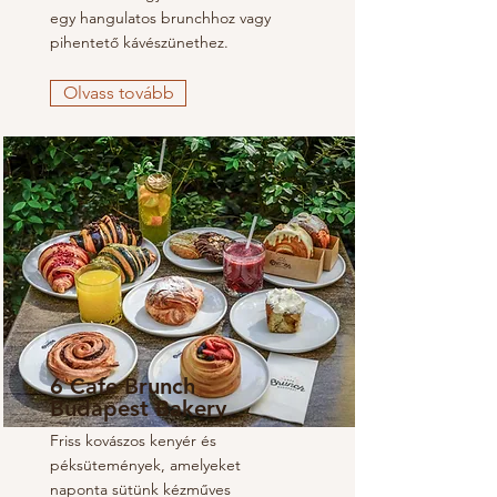
egy hangulatos brunchhoz vagy
pihentető kávészünethez.
Olvass tovább
6 Cafe Brunch
Budapest Bakery
Friss kovászos kenyér és
péksütemények, amelyeket
naponta sütünk kézműves