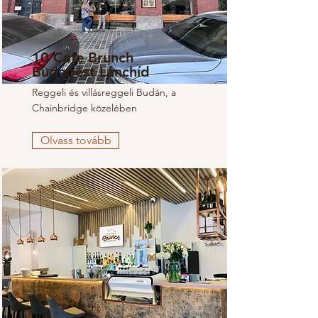
10 Cafe Brunch
Budapest Lánchíd
Reggeli és villásreggeli Budán, a
Chainbridge közelében
Olvass tovább