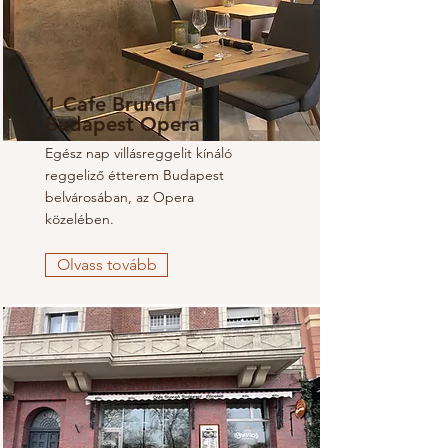
1 Cafe Brunch
Budapest Opera
Egész nap villásreggelit kínáló
reggeliző étterem Budapest
belvárosában, az Opera
közelében.
Olvass tovább