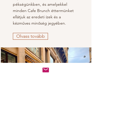
pékségünkben, és amelyekkel
minden Cafe Brunch éttermünket
ellátjuk az eredeti ízek és a
kézműves minőség jegyében.
Olvass tovább
7 Cafe Brunch
Budapest Anker
Cafe Brunch Anker: egész napos